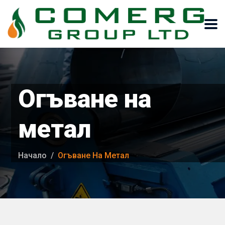
Огъване на
метал
Начало
Огъване На Метал