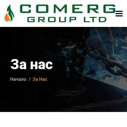
За нас
Начало
За Нас